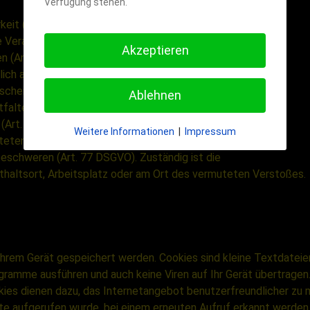
Verfügung stehen.
keit (Art. 20 DSGVO),
e Verarbeitung
Akzeptieren
n (Art. 21 DSGVO),
lich auf einer automatisierten Verarbeitung
ntscheidung unterworfen zu werden,
Ablehnen
tfaltet oder sie
 (Art. 22 DSGVO),
Weitere Informationen
|
Impressum
muteten Verstoß gegen das Datenschutzrecht
eschweren (Art. 77 DSGVO). Zuständig ist die
thaltsort, Arbeitsplatz oder am Ort des vermuteten Verstoßes.
hrem Gerät gespeichert werden. Cookies sind kleine Textdatei
amme ausführen und auch keine Viren auf Ihr Gerät übertragen. 
ies dienen dazu, das Internetangebot benutzerfreundlicher zu 
te aufgerufen wurde, bei einem erneuten Aufruf erkannt werden