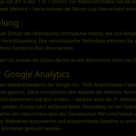
ge von Art. 6 Abs. 1 lit. f DSGVO. Der Websitebetreiber hat ein 
einer Website – hierzu müssen die Server-Log-Files erfasst wer
elung
um Schutz der Übertragung vertraulicher Inhalte, wie zum Beispi
-Verschlüsselung. Eine verschlüsselte Verbindung erkennen Sie 
hloss-Symbol in Ihrer Browserzeile.
rt ist, können die Daten, die Sie an uns übermitteln, nicht von 
 Google Analytics
nen Webanalysedienst der Google Inc., 1600 Amphitheatre Park
t gesetzt. Diese ermöglichen eine Analyse der Website-Nutzun
USA übermittelt und dort erfasst – darunter auch die IP-Adresse.
werden. Google kürzt aufgrund dieser Einstellung vor der Speic
taaten des Abkommens über den Europäischen Wirtschaftsraum e
 Webseiten auszuwerten und entsprechende Berichte zu erstelle
m Entstehen gelöscht werden.