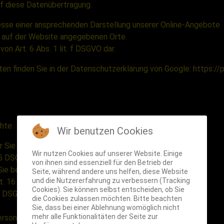
auf diese Datenübertragung.
esse einer ansprechenden Darstellung unserer Online-Angebote
ns auf der Website angegebenen Orte.
von Art. 6 Abs. 1 lit. f DSGVO dar.
n finden Sie in der Datenschutzerklärung von Google:
https://
hte:
Wir benutzen Cookies
er Sie betreffenden personenbezogenen Daten,
Wir nutzen Cookies auf unserer Website. Einige
15 DSGVO),
von ihnen sind essenziell für den Betrieb der
Sie betreffenden Daten, wenn diese unrichtig
Seite, während andere uns helfen, diese Website
und die Nutzererfahrung zu verbessern (Tracking
rt. 16 DSGVO),
Cookies). Sie können selbst entscheiden, ob Sie
7 DSGVO),
die Cookies zulassen möchten. Bitte beachten
Sie, dass bei einer Ablehnung womöglich nicht
mehr alle Funktionalitäten der Seite zur
 personenbezogenen Daten zu verlangen